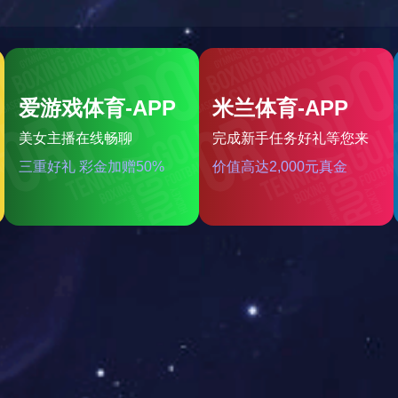
19楼）获取采购文件，并于2023年10月8日9点30分（
文件。一、项目基本情况 1、项…
完美平台受宜昌市伍家岗区月亮湾小区业主委员会的委托，于
就“宜昌市伍家岗区月亮湾小区物业服务项目（月亮湾小区选字2
行公开选聘，现就本次选聘结果公告如下