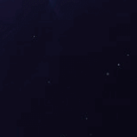
号：SXJS-
宜昌市重大疫情救治基地项目直饮水设备采购及安装（第2…
09/08
安装（第2次采购）
2023
-6号三峡云计算大
0分（北京时间）前提