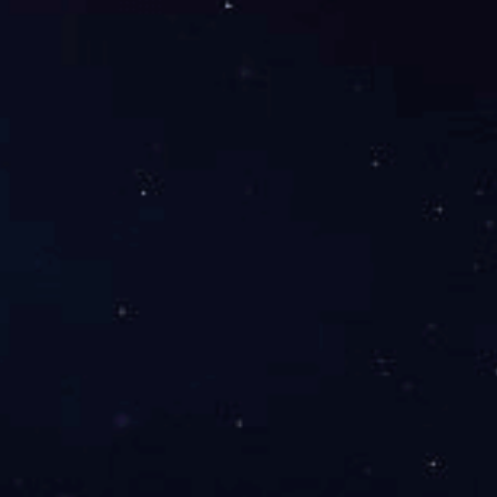
宜昌市重大疫情救治基地项目直饮水设备采购及安装终止公…
09/06
057 2、采购项目名
2023
二、项目终止的原
商不足三家。依据
…