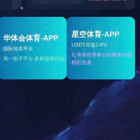
北京时间）前提交响应
宜昌市伍家岗区月亮湾小区物业服务项目候选人结果公示
09/18
2023年9月18日
2023
023-01）”进