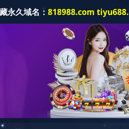
完美（中国）一站式服务平台
公司概况
公司业绩
/
/
人力资源
联系我们
/